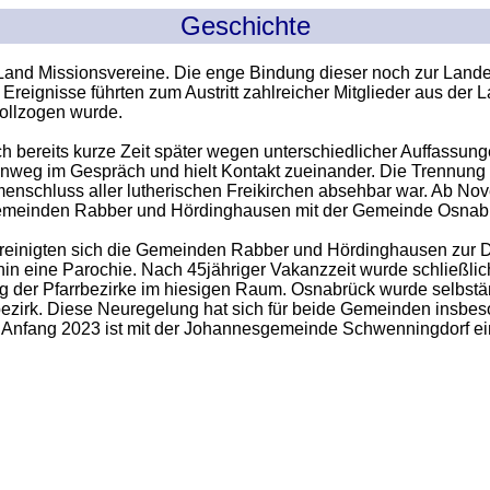
Geschichte
r Land Missionsvereine. Die enge Bindung dieser noch zur Lan
reignisse führten zum Austritt zahlreicher Mitglieder aus der 
ollzogen wurde.
bereits kurze Zeit später wegen unterschiedlicher Auffassunge
inweg im Gespräch und hielt Kontakt zueinander. Die Trennung 
nschluss aller lutherischen Freikirchen absehbar war. Ab No
 Gemeinden Rabber und Hördinghausen mit der Gemeinde Osnab
reinigten sich die Gemeinden Rabber und Hördinghausen zur Dr
 eine Parochie. Nach 45jähriger Vakanzzeit wurde schließlich 
ng der Pfarrbezirke im hiesigen Raum. Osnabrück wurde selbstä
ezirk. Diese Neuregelung hat sich für beide Gemeinden insbe
t Anfang 2023 ist mit der Johannesgemeinde Schwenningdorf e